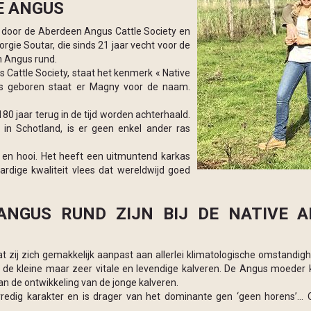
E ANGUS
nd door de Aberdeen Angus Cattle Society en
orgie Soutar, die sinds 21 jaar vecht voor de
n Angus rund.
Cattle Society, staat het kenmerk « Native
 is geboren staat er Magny voor de naam.
0 jaar terug in de tijd worden achterhaald.
 in Schotland, is er geen enkel ander ras
en hooi. Het heeft een uitmuntend karkas
dige kwaliteit vlees dat wereldwijd goed
ANGUS RUND ZIJN BIJ DE NATIVE 
dat zij zich gemakkelijk aanpast aan allerlei klimatologische omstan
 de kleine maar zeer vitale en levendige kalveren. De Angus moeder k
an de ontwikkeling van de jonge kalveren.
edig karakter en is drager van het dominante gen ‘geen horens’… O