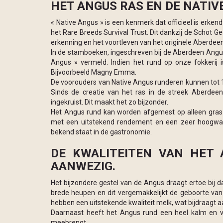
HET ANGUS RAS EN DE NATIV
« Native Angus » is een kenmerk dat officieel is erke
het Rare Breeds Survival Trust. Dit dankzij de Schot Ge
erkenning en het voortleven van het originele Aberdee
In de stamboeken, ingeschreven bij de Aberdeen Angus 
Angus » vermeld. Indien het rund op onze fokkerij
Bijvoorbeeld Magny Emma.
De voorouders van Native Angus runderen kunnen tot 18
Sinds de creatie van het ras in de streek Aberdeen
ingekruist. Dit maakt het zo bijzonder.
Het Angus rund kan worden afgemest op alleen gras 
met een uitstekend rendement en een zeer hoogwaar
bekend staat in de gastronomie.
DE KWALITEITEN VAN HET 
AANWEZIG.
Het bijzondere gestel van de Angus draagt ertoe bij 
brede heupen en dit vergemakkelijkt de geboorte van
hebben een uitstekende kwaliteit melk, wat bijdraagt a
Daarnaast heeft het Angus rund een heel kalm en vr
meebrengt.